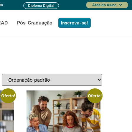
Área do Aluno
to
Diploma Digital
EAD
Pós-Graduação
Inscreva-se!
Oferta!
Oferta!