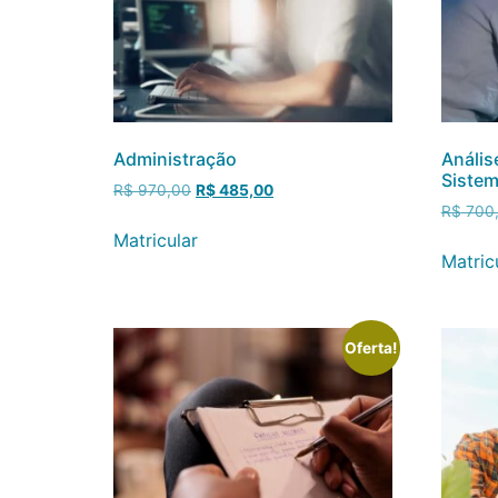
Administração
Anális
Siste
R$
970,00
R$
485,00
R$
700
Matricular
Matric
Oferta!