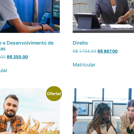
e e Desenvolvimento de
Direito
mas
R$
1.734,00
R$
867,00
,00
R$
350,00
Matricular
ular
Oferta!