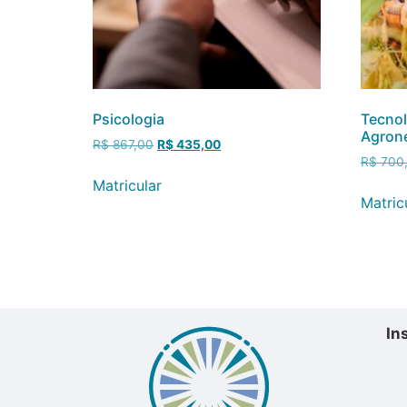
Psicologia
Tecnol
Agron
R$
867,00
R$
435,00
R$
700
Matricular
Matric
In