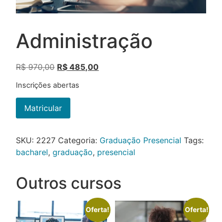
Administração
R$
970,00
R$
485,00
Inscrições abertas
Matricular
SKU:
2227
Categoria:
Graduação Presencial
Tags:
bacharel
,
graduação
,
presencial
Outros cursos
Oferta!
Oferta!