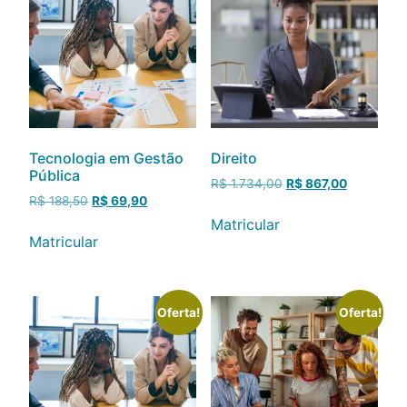
Tecnologia em Gestão
Direito
Pública
R$
1.734,00
R$
867,00
R$
188,50
R$
69,90
Matricular
Matricular
Oferta!
Oferta!