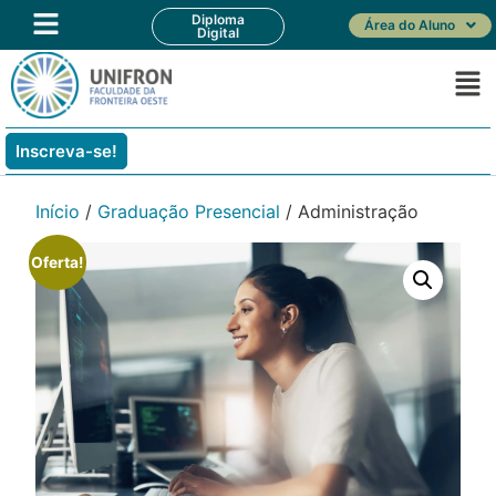
Diploma
Área do Aluno
Digital
Inscreva-se!
Início
/
Graduação Presencial
/ Administração
Oferta!