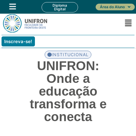
Diploma
Área do Aluno
Digital
Inscreva-se!
INSTITUCIONAL
UNIFRON:
Onde a
educação
transforma e
conecta