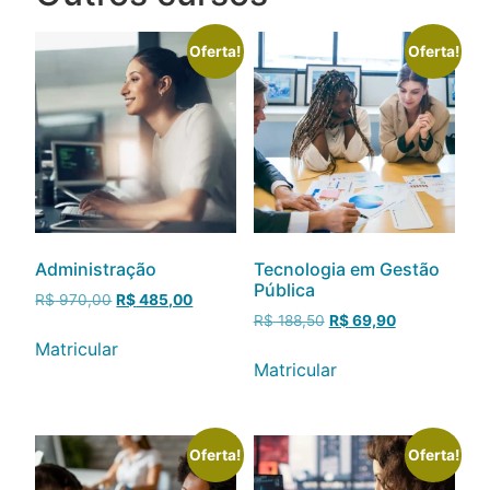
Oferta!
Oferta!
Administração
Tecnologia em Gestão
Pública
R$
970,00
R$
485,00
R$
188,50
R$
69,90
Matricular
Matricular
Oferta!
Oferta!