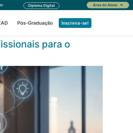
Área do Aluno
to
Diploma Digital
EAD
Pós-Graduação
Inscreva-se!
issionais para o