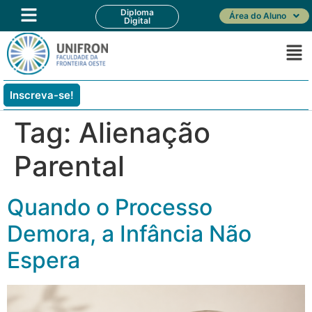
Diploma
Área do Aluno
Digital
Inscreva-se!
Tag:
Alienação
Parental
Quando o Processo
Demora, a Infância Não
Espera