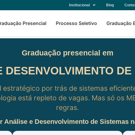
Institucional
Blog
Conta
raduação Presencial
Processo Seletivo
Graduação 
Graduação presencial em
E DESENVOLVIMENTO DE
l estratégico por trás de sistemas eficien
logia está repleto de vagas. Mas só os 
regras.
er Análise e Desenvolvimento de Sistemas