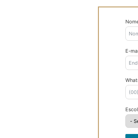
Nom
E-mai
What
Escol