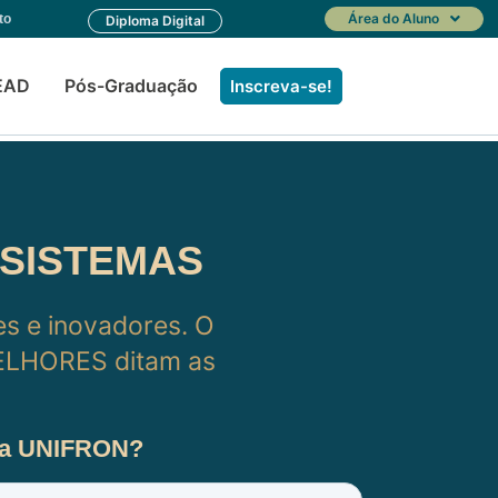
Área do Aluno
to
Diploma Digital
EAD
Pós-Graduação
Inscreva-se!
 SISTEMAS
tes e inovadores. O
MELHORES ditam as
 na UNIFRON?