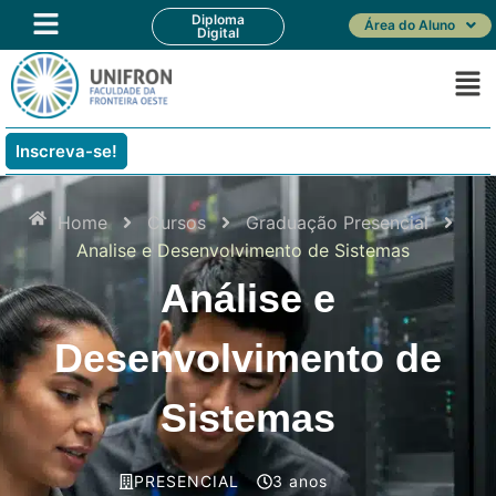
Diploma
Área do Aluno
Digital
Inscreva-se!
Home
Cursos
Graduação Presencial
Analise e Desenvolvimento de Sistemas
Análise e
Desenvolvimento de
Sistemas
PRESENCIAL
3 anos