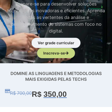
Prepare-se para desenvolver soluções
tecnológicas inovadoras e eficientes. Aprenda
todas as vertentes da análise e
desenvolvimento de sistemas com foco no
digital.
Ver grade curricular
Inscreva-se
DOMINE AS LINGUAGENS E METODOLOGIAS
MAIS EXIGIDAS PELAS TECHS
R$
350,00
R$ 700,00