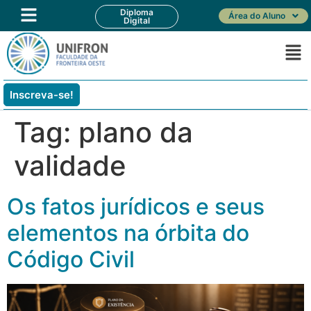
Diploma
Área do Aluno
Digital
Inscreva-se!
Tag:
plano da
validade
Os fatos jurídicos e seus
elementos na órbita do
Código Civil