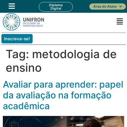
Diploma
Área do Aluno
Digital
Inscreva-se!
Tag:
metodologia de
ensino
Avaliar para aprender: papel
da avaliação na formação
acadêmica