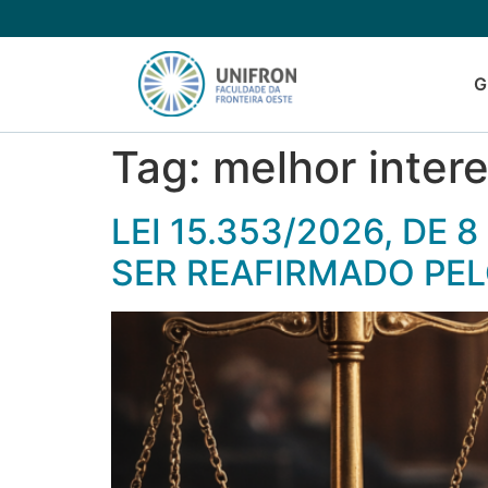
G
Tag:
melhor inter
LEI 15.353/2026, DE
SER REAFIRMADO PE