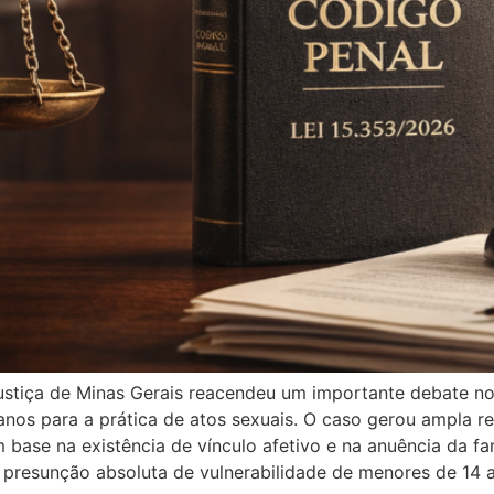
tiça de Minas Gerais reacendeu um importante debate no di
nos para a prática de atos sexuais. O caso gerou ampla re
base na existência de vínculo afetivo e na anuência da fam
 presunção absoluta de vulnerabilidade de menores de 14 a