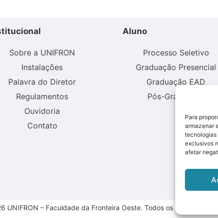
stitucional
Aluno
Sobre a UNIFRON
Processo Seletivo
Instalações
Graduação Presencial
Palavra do Diretor
Graduação EAD
Regulamentos
Pós-Graduação
Ouvidoria
Para propor
Contato
armazenar e
tecnologias
exclusivos 
afetar nega
A
6 UNIFRON – Faculdade da Fronteira Oeste. Todos os direitos reser