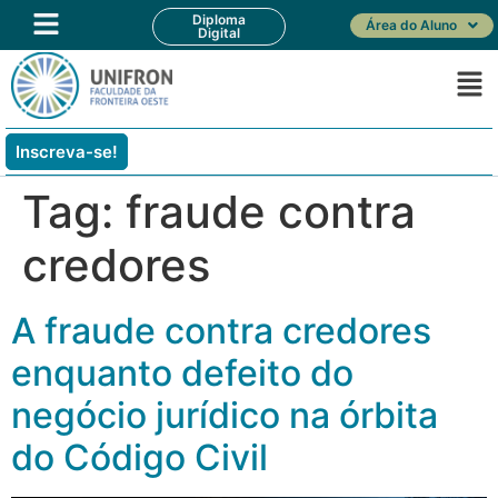
Diploma
Área do Aluno
Digital
Inscreva-se!
Tag:
fraude contra
credores
A fraude contra credores
enquanto defeito do
negócio jurídico na órbita
do Código Civil