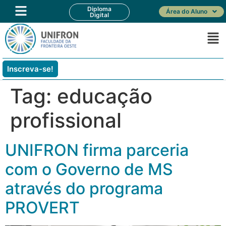
Diploma
Área do Aluno
Digital
Inscreva-se!
Tag:
educação
profissional
UNIFRON firma parceria
com o Governo de MS
através do programa
PROVERT