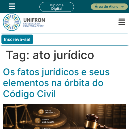
Diploma
Área do Aluno
Digital
Inscreva-se!
Tag:
ato jurídico
Os fatos jurídicos e seus
elementos na órbita do
Código Civil