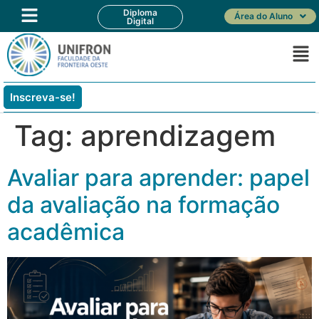
Diploma
Área do Aluno
Digital
Inscreva-se!
Tag:
aprendizagem
Avaliar para aprender: papel
da avaliação na formação
acadêmica