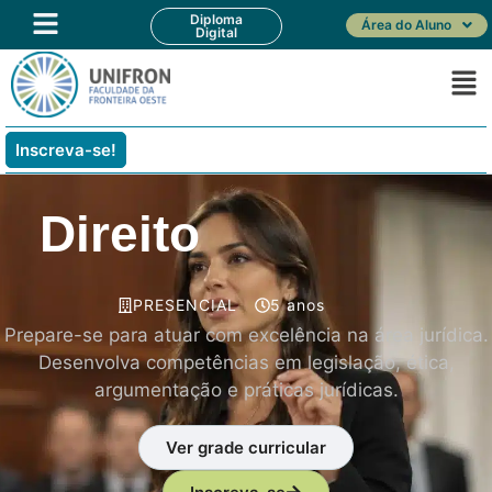
Diploma
Área do Aluno
Digital
Inscreva-se!
Direito
PRESENCIAL
5 anos
Prepare-se para atuar com excelência na área jurídica.
Desenvolva competências em legislação, ética,
argumentação e práticas jurídicas.
Ver grade curricular