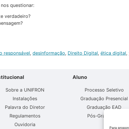
nos questionar:
e verdadeiro?
 mensagem?
o responsável
,
desinformação
,
Direito Digital
,
ética digital
,
stitucional
Aluno
Sobre a UNIFRON
Processo Seletivo
Instalações
Graduação Presencial
Palavra do Diretor
Graduação EAD
Regulamentos
Pós-Graduação
Ouvidoria
Para propor