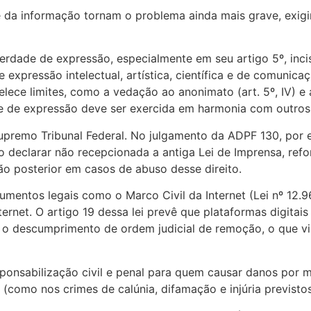
e da informação tornam o problema ainda mais grave, exigin
erdade de expressão, especialmente em seu artigo 5º, incis
expressão intelectual, artística, científica e de comunic
elece limites, como a vedação ao anonimato (art. 5º, IV) e
dade de expressão deve ser exercida em harmonia com outros
upremo Tribunal Federal. No julgamento da ADPF 130, por 
o declarar não recepcionada a antiga Lei de Imprensa, ref
o posterior em casos de abuso desse direito.
umentos legais como o Marco Civil da Internet (Lei nº 12.9
nternet. O artigo 19 dessa lei prevê que plataformas digita
 o descumprimento de ordem judicial de remoção, o que vis
ponsabilização civil e penal para quem causar danos por m
(como nos crimes de calúnia, difamação e injúria previsto