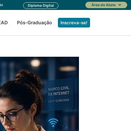
Área do Aluno
to
Diploma Digital
EAD
Pós-Graduação
Inscreva-se!