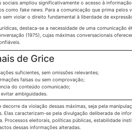
s sociais ampliou significativamente o acesso à informação
dos como
fake news
. Para a comunicação que prima pelos v
 sem violar o direito fundamental à liberdade de expressã
urídicas, destaca-se a necessidade de uma comunicação ét
onversação
(1975), cujas máximas conversacionais oferece
nfiáveis.
ais de Grice
ações suficientes, sem omissões relevantes;
ormações falsas ou sem comprovação;
ência do conteúdo comunicado;
 evitar ambiguidades.
decorre da violação dessas máximas, seja pela manipulaçã
s. Elas caracterizam-se pela divulgação deliberada de inf
. Processos eleitorais, políticas públicas, estabilidade in
actos dessas informações alteradas.