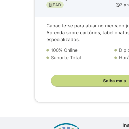
EAD
2 a
Capacite-se para atuar no mercado jur
Aprenda sobre cartórios, tabelionatos,
especializados.
100% Online
Dip
Suporte Total
Horá
Saiba mais
In